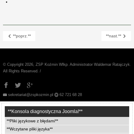
**poprz.**
**nast.**
© Copyright 2026, ZSP Koźmin Wlkp. Administrator Waldemar Ratajczyk.
All Rights Reserved. /
sekretariat@zspkozmin.pl
62 721 68 28
**Konsola diagnostyczna Joomla!**
**Pliki językowe z błędami**
**Wczytane pliki języka**