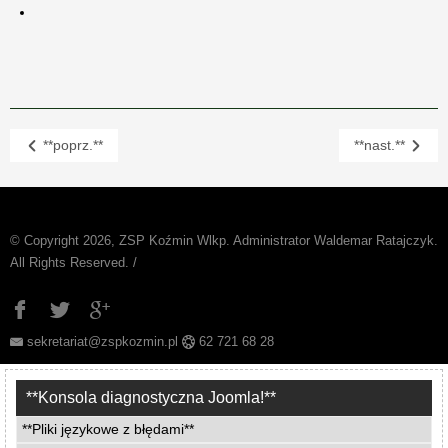
**poprz.**
**nast.**
© Copyright 2026, ZSP Koźmin Wlkp. Administrator Waldemar Ratajczyk.
All Rights Reserved. /
sekretariat@zspkozmin.pl
62 721 68 28
**Konsola diagnostyczna Joomla!**
**Pliki językowe z błędami**