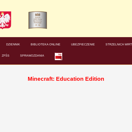
DZIENNIK
BIBLIOTEKA ONLINE
UBEZPIECZENIE
STRZELNICA WIR
ZFŚS
SPRAWOZDANIA
Minecraft: Education Edition