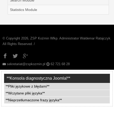
Search Module
Statistics Module
© Copyright 2026, ZSP Koźmin Wlkp. Administrator Waldemar Ratajczyk.
All Rights Reserved. /
sekretariat@zspkozmin.pl
62 721 68 28
**Konsola diagnostyczna Joomla!**
**Pliki językowe z błędami**
**Wczytane pliki języka**
**Nieprzetłumaczone frazy języka**